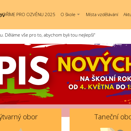
ov
VOŘÍME PRO OZVĚNU 2025
O škole
Místa vzdělávání
Aktu
Děláme vše pro to, abychom byli tou nejlepší“
ýtvarný obor
Taneční ob