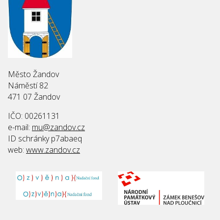
Město Žandov
Náměstí 82
471 07 Žandov
IČO: 00261131
e-mail:
mu@zandov.cz
ID schránky p7abaeq
web:
www.zandov.cz