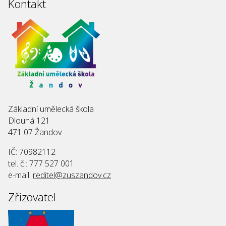
Kontakt
Základní umělecká škola
Dlouhá 121
471 07 Žandov
IČ: 70982112
tel. č.: 777 527 001
e-mail:
reditel@zuszandov.cz
Zřizovatel