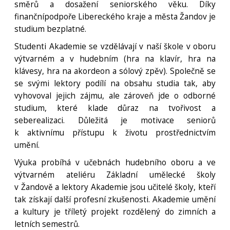
směrů a dosažení seniorského věku. Díky
finančnípodpoře Libereckého kraje a města Žandov je
studium bezplatné.
Studenti Akademie se vzdělávají v naší škole v oboru
výtvarném a v hudebním (hra na klavír, hra na
klávesy, hra na akordeon a sólový zpěv). Společně se
se svými lektory podílí na obsahu studia tak, aby
vyhovoval jejich zájmu, ale zároveň jde o odborné
studium, které klade důraz na tvořivost a
seberealizaci. Důležitá je motivace seniorů
k aktivnímu přístupu k životu prostřednictvím
umění.
Výuka probíhá v učebnách hudebního oboru a ve
výtvarném ateliéru Základní umělecké školy
v Žandově a lektory Akademie jsou učitelé školy, kteří
tak získají další profesní zkušenosti. Akademie umění
a kultury je tříletý projekt rozdělený do zimních a
letních semestrů.