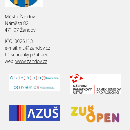
Město Žandov
Náměstí 82
471 07 Žandov
IČO: 00261131
e-mail:
mu@zandov.cz
ID schránky p7abaeq
web:
www.zandov.cz