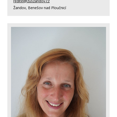
reditel@zuszandov.cz
Žandov, Benešov nad Ploučnicí