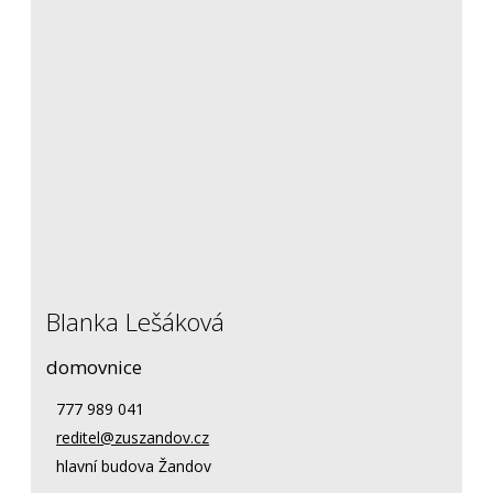
Blanka Lešáková
domovnice
777 989 041
reditel@zuszandov.cz
hlavní budova Žandov