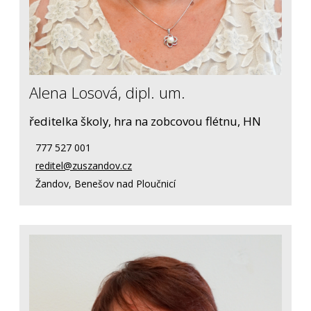
Alena Losová, dipl. um.
ředitelka školy, hra na zobcovou flétnu, HN
777 527 001
reditel@zuszandov.cz
Žandov, Benešov nad Ploučnicí