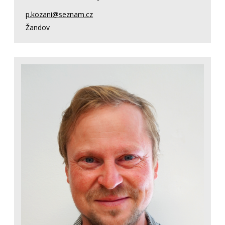
p.kozani@seznam.cz
Žandov