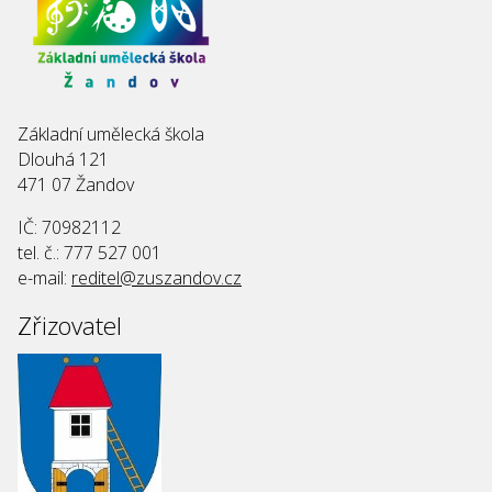
Základní umělecká škola
Dlouhá 121
471 07 Žandov
IČ: 70982112
tel. č.: 777 527 001
e-mail:
reditel@zuszandov.cz
Zřizovatel