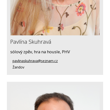
Pavlína Skuhravá
sólový zpěv, hra na housle, PHV
pavlinaskuhrava@seznam.cz
Žandov