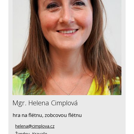
Mgr. Helena Cimplová
hra na flétnu, zobcovou flétnu
helena@cimplova.cz
Žandov, Kravaře