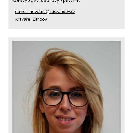
sólový zpěv, sborový zpěv, HN
daniela.novotna@zuszandov.cz
Kravaře, Žandov