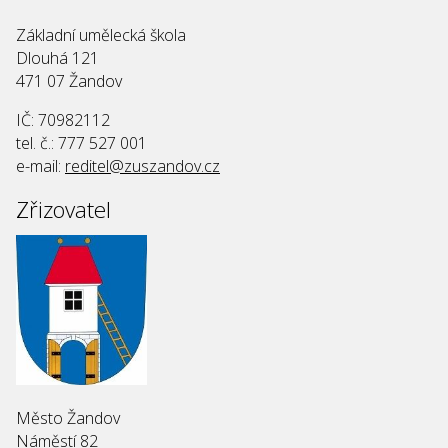
Základní umělecká škola
Dlouhá 121
471 07 Žandov
IČ: 70982112
tel. č.: 777 527 001
e-mail:
reditel@zuszandov.cz
Zřizovatel
Město Žandov
Náměstí 82