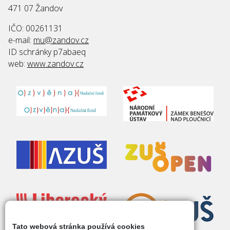
471 07 Žandov
IČO: 00261131
e-mail:
mu@zandov.cz
ID schránky p7abaeq
web:
www.zandov.cz
Tato webová stránka používá cookies