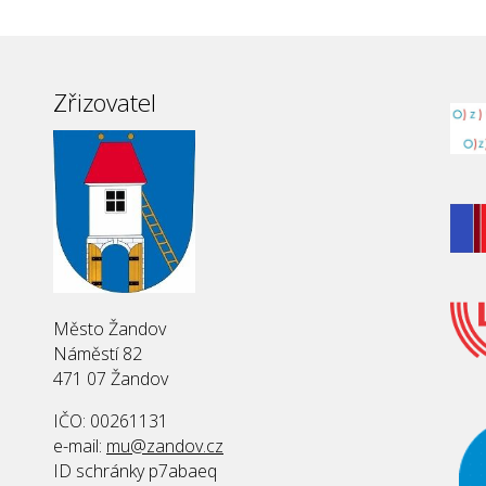
Zřizovatel
Město Žandov
Náměstí 82
471 07 Žandov
IČO: 00261131
e-mail:
mu@zandov.cz
ID schránky p7abaeq