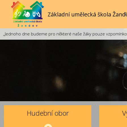
Základní umělecká škola Žand
T
„Jednoho dne budeme pro některé naše žáky pouze vzpomínkou. 
Hudební obor
V