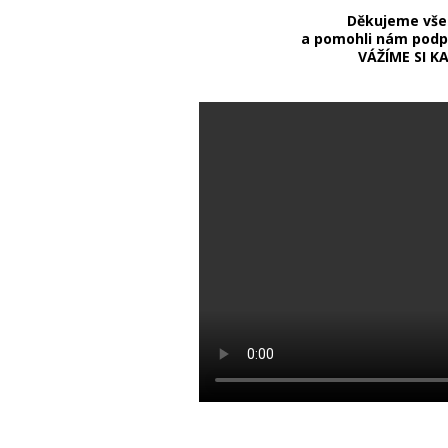
Děkujeme všem
a pomohli nám podpo
VÁŽÍME SI K