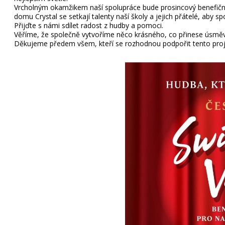
Vrcholným okamžikem naší spolupráce bude prosincový benefiční 
domu Crystal se setkají talenty naší školy a jejich přátelé, aby sp
Přijďte s námi sdílet radost z hudby a pomoci.
Věříme, že společně vytvoříme něco krásného, co přinese úsměv
Děkujeme předem všem, kteří se rozhodnou podpořit tento pro