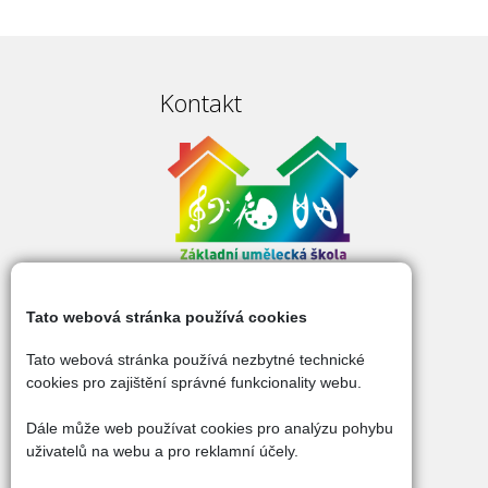
Kontakt
Tato webová stránka používá cookies
Základní umělecká škola
Dlouhá 121
Tato webová stránka používá nezbytné technické
471 07 Žandov
cookies pro zajištění správné funkcionality webu.
IČ: 70982112
Dále může web používat cookies pro analýzu pohybu
tel. č.: 777 527 001
uživatelů na webu a pro reklamní účely.
e-mail:
reditel@zuszandov.cz