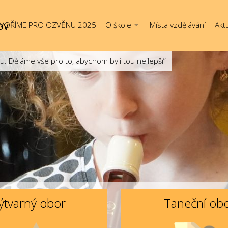
ov
VOŘÍME PRO OZVĚNU 2025
O škole
Místa vzdělávání
Aktu
Děláme vše pro to, abychom byli tou nejlepší“
ýtvarný obor
Taneční ob