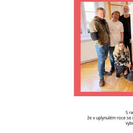
S r
že v uplynulém roce se
vyb