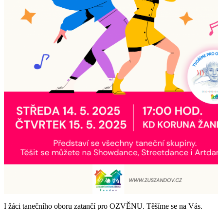
I žáci tanečního oboru zatančí pro OZVĚNU. Těšíme se na Vás.