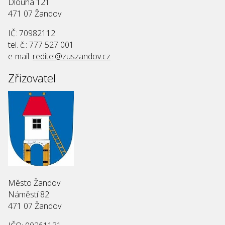
Dlouhá 121
471 07 Žandov
IČ: 70982112
tel. č.: 777 527 001
e-mail:
reditel@zuszandov.cz
Zřizovatel
Město Žandov
Náměstí 82
471 07 Žandov