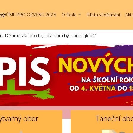
ov
VOŘÍME PRO OZVĚNU 2025
O škole
Místa vzdělávání
Aktu
Děláme vše pro to, abychom byli tou nejlepší“
ýtvarný obor
Taneční ob