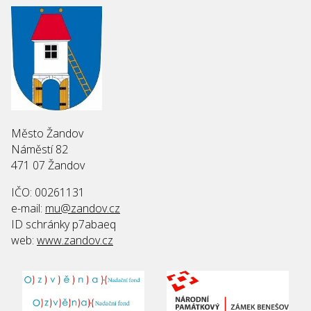
Město Žandov
Náměstí 82
471 07 Žandov
IČO: 00261131
e-mail:
mu@zandov.cz
ID schránky p7abaeq
web:
www.zandov.cz