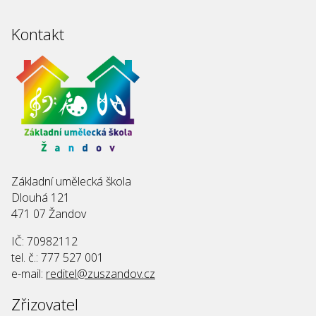
Kontakt
Základní umělecká škola
Dlouhá 121
471 07 Žandov
IČ: 70982112
tel. č.: 777 527 001
e-mail:
reditel@zuszandov.cz
Zřizovatel