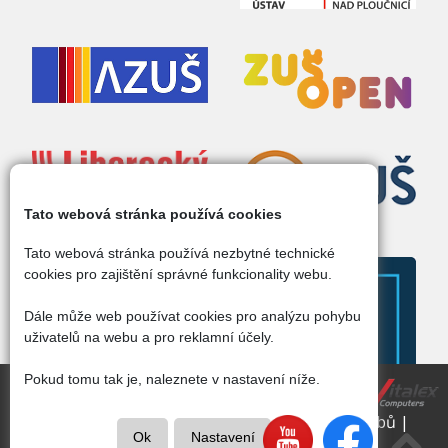
Tato webová stránka používá cookies
Tato webová stránka používá nezbytné technické
cookies pro zajištění správné funkcionality webu.
Dále může web používat cookies pro analýzu pohybu
uživatelů na webu a pro reklamní účely.
Pokud tomu tak je, naleznete v nastavení níže.
Copyright © 2016 - 2026 | ZUŠ Žandov &
Vitalex Computers s.r.o.
- Tvorba školních webů |
Ok
Nastavení
Prohlášení o přísupnosti
|
Cookies