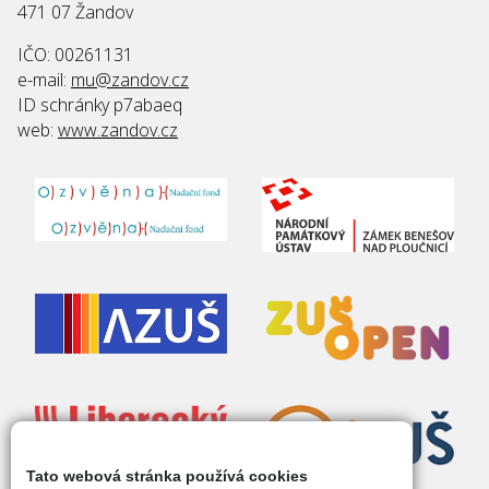
471 07 Žandov
IČO: 00261131
e-mail:
mu@zandov.cz
ID schránky p7abaeq
web:
www.zandov.cz
Tato webová stránka používá cookies