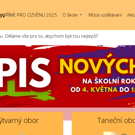
ov
VOŘÍME PRO OZVĚNU 2025
O škole
Místa vzdělávání
Aktu
Děláme vše pro to, abychom byli tou nejlepší“
ýtvarný obor
Taneční ob