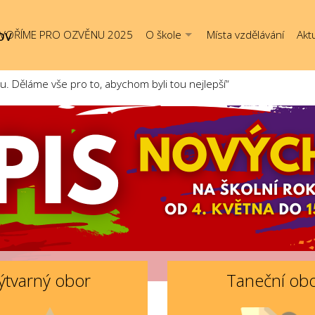
ov
VOŘÍME PRO OZVĚNU 2025
O škole
Místa vzdělávání
Aktu
Děláme vše pro to, abychom byli tou nejlepší“
ýtvarný obor
Taneční ob