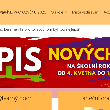
ov
VOŘÍME PRO OZVĚNU 2025
O škole
Místa vzdělávání
Aktu
Děláme vše pro to, abychom byli tou nejlepší“
ýtvarný obor
Taneční ob