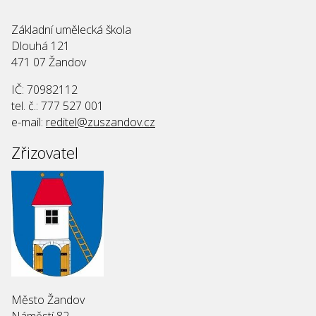
Základní umělecká škola
Dlouhá 121
471 07 Žandov
IČ: 70982112
tel. č.: 777 527 001
e-mail:
reditel@zuszandov.cz
Zřizovatel
Město Žandov
Náměstí 82