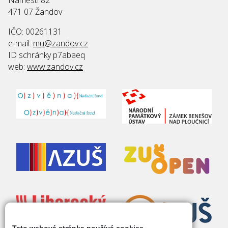
471 07 Žandov
IČO: 00261131
e-mail:
mu@zandov.cz
ID schránky p7abaeq
web:
www.zandov.cz
Tato webová stránka používá cookies