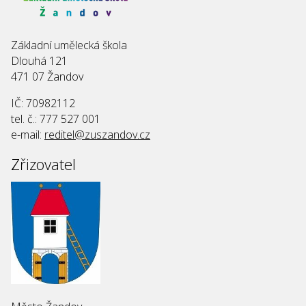
Základní umělecká škola
Dlouhá 121
471 07 Žandov
IČ: 70982112
tel. č.: 777 527 001
e-mail:
reditel@zuszandov.cz
Zřizovatel