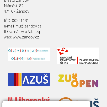
Město Žandov
Náměstí 82
471 07 Žandov
IČO: 00261131
e-mail:
mu@zandov.cz
ID schránky p7abaeq
web:
www.zandov.cz